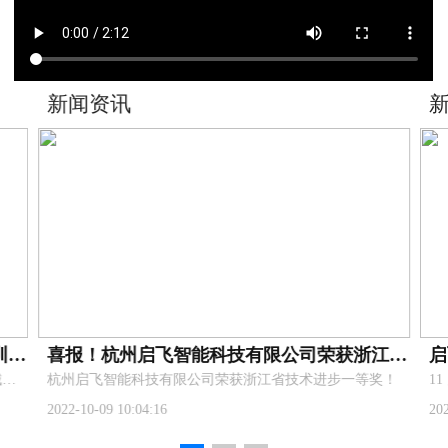
新闻资讯
浙江省农业百人植保无人机操作员百人培训圆满完成
喜报！杭州启飞智能科技有限公司荣获浙江省技术进步一等奖！
2020浙江省新型农民农业植保无人机培训在金华市婺城区九峰职业学校成功举办！
杭州启飞智能科技有限公司荣获浙江省技术进步一等奖！
2022-10-09 10:04:16
20