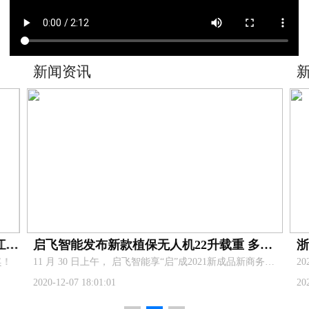
讯
新闻资讯
启飞智能发布新款植保无人机22升载重 多功能机架 AG3Pro核心部件
​11 月 30 日上午， 启飞智能享“启”成2021新成品新商务发布会在杭州举行,共同见证探讨科技对农业行业的推动，展望智慧农业新发展。
 18:01:01
2020-10-09 10:53:20