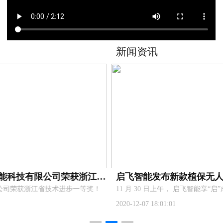
新闻资讯
喜报！杭州启飞智能科技有限公司荣获浙江省技术进步一等奖！
启飞智能发布新款植保无人机22升载重 多功能机架 AG3Pro核心部件
等奖！
​11 月 30 日上午， 启飞智能享“启”成2021新成品新商务发布会在杭州举行,共同见证探讨科技对农业行业的推动，展望智慧农业新发展。
2020-12-07 18:01:01