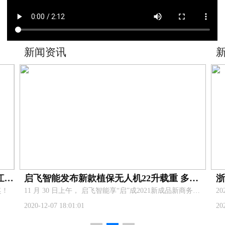
新闻资讯
新
喜报！杭州启飞智能科技有限公司荣获浙江省技术进步一等奖！
启飞智能发布新款植保无人机22升载重 多功能机架 AG3Pro核心部件
！
​11 月 30 日上午， 启飞智能享“启”成2021新成品新商务发布会在杭州举行,共同见证探讨科技对农业行业的推动，展望智慧农业新发展。
2020-12-07 18:01:01
202