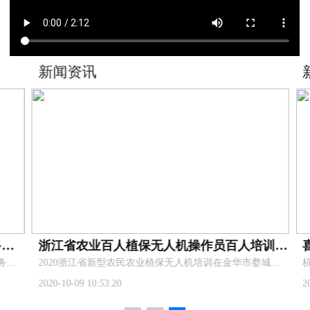
新闻资讯
保无人机22升载重 多功能机架 AG3Pro核心部件
浙江省农业百人植保无人机操作员百人培训圆满完成
​11 月 30 日上午， 启飞智能享“启”成2021新成品新商务发布会在杭州举行,共同见证探讨科技对农业行业的推动，展望智慧农业新发展。
2020浙江省新型农民农业植保无人机培训在金华市婺城区九峰职业学校成功举办！
杭
2020-10-09 10:53:20
20