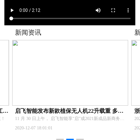
新闻资讯
喜报！杭州启飞智能科技有限公司荣获浙江省技术进步一等奖！
启飞智能发布新款植保无人机22升载重 多功能机架 AG3Pro核心部件
奖！
​11 月 30 日上午， 启飞智能享“启”成2021新成品新商务发布会在杭州举行,共同见证探讨科技对农业行业的推动，展望智慧农业新发展。
2020-12-07 18:01:01
20