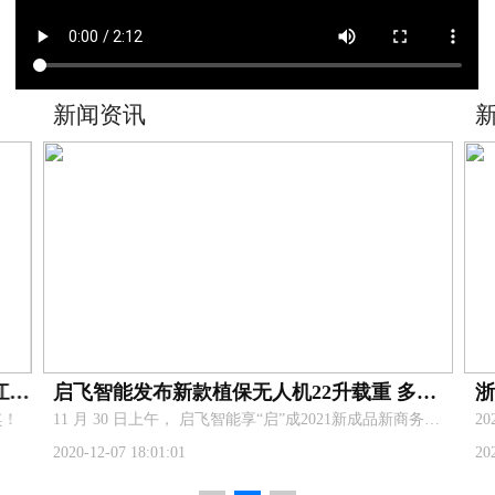
新闻资讯
喜报！杭州启飞智能科技有限公司荣获浙江省技术进步一等奖！
启飞智能发布新款植保无人机22升载重 多功能机架 AG3Pro核心部件
奖！
​11 月 30 日上午， 启飞智能享“启”成2021新成品新商务发布会在杭州举行,共同见证探讨科技对农业行业的推动，展望智慧农业新发展。
2020-12-07 18:01:01
20